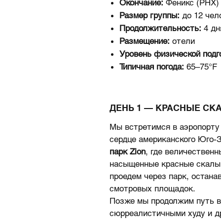
Окончание:
Феникс (PHX)
Размер группы:
до 12 чел
Продолжительность:
4 дн
Размещение:
отели
Уровень физической подг
Типичная погода:
65–75°F
ДЕНЬ 1 — КРАСНЫЕ СК
Мы встретимся в аэропорту 
сердце американского Юго-З
парк Zion
, где величественн
насыщенные красные скалы
проедем через парк, остан
смотровых площадок.
Позже мы продолжим путь 
сюрреалистичными худу и 