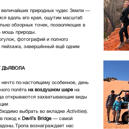
з величайших природных чудес Земли —
мся вдоль его края, ощутим масштаб
олько обзорных точек, позволяющих в
ь мощь природы.
огулок, фотографий и полного
ь пейзажа, завершённый ещё одним
Т ДЬЯВОЛА
ь нечто по-настоящему особенное, день
ного полёта
на воздушном шаре
на
уда открываются захватывающие виды
ации
бходимо выбрать во вкладке
Activities
).
в поход к
Devil’s Bridge
— самой
едоны. Тропа вознаграждает нас