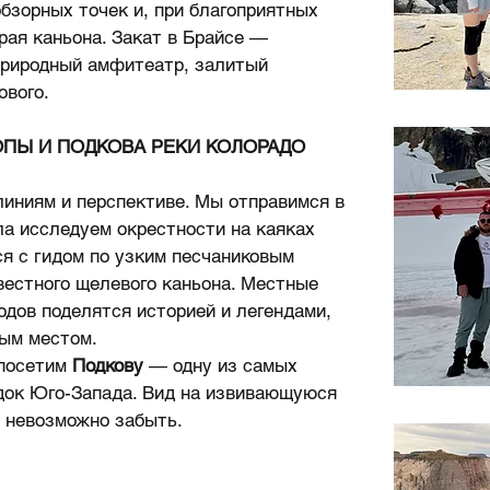
бзорных точек и, при благоприятных
рая каньона. Закат в Брайсе —
природный амфитеатр, залитый
ового.
ОПЫ И ПОДКОВА РЕКИ КОЛОРАДО
линиям и перспективе. Мы отправимся в
ала исследуем окрестности на каяках
ся с гидом по узким песчаниковым
вестного щелевого каньона. Местные
одов поделятся историей и легендами,
ым местом.
 посетим
Подкову
— одну из самых
док Юго-Запада. Вид на извивающуюся
о невозможно забыть.