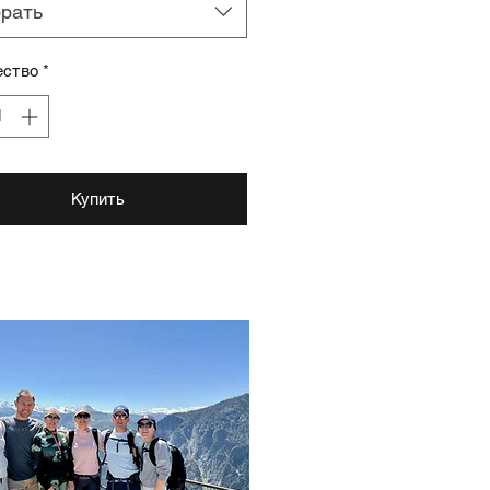
рать
ество
*
Купить