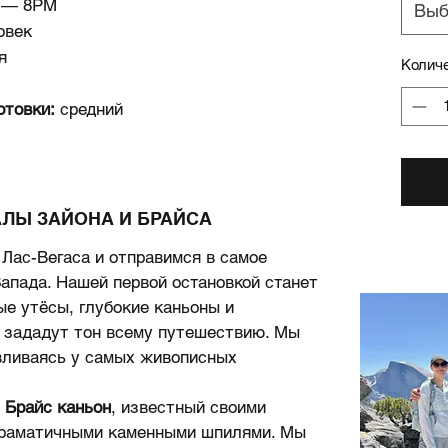
 — 8PM
Выб
овек
я
Колич
отовки:
средний
АЛЫ ЗАЙОНА И БРАЙСА
Лас-Вегаса и отправимся в самое
апада. Нашей первой остановкой станет
ые утёсы, глубокие каньоны и
 зададут тон всему путешествию. Мы
авливаясь у самых живописных
в
Брайс каньон
, известный своими
драматичными каменными шпилями. Мы