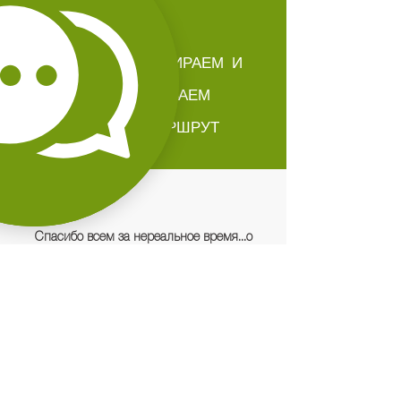
МЫ ЛИЧНО СОБИРАЕМ И
ПРОРАБАТЫВАЕМ
КАЖДЫЙ МАРШРУТ
Спасибо всем за нереальное время...о
такой группе я даже мечтать не
могла...Кира тебе отдельное спасибо..ты не
просто была нашим гидом, ты была душой
компании, другом, смотря на тебя хочется
покорять новые вершины ...и очень верю
что покорять буду в составе твоих групп 😊
😊🏔🏔🏔⛰⛰
Марианна